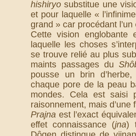
hishiryo
substitue une visio
et pour laquelle « l’infinime
grand » car procédant l’un 
Cette vision englobante 
laquelle les choses s’inter
se trouve relié au plus su
maints passages du
Shô
pousse un brin d’herbe, 
chaque pore de la peau bat
mondes. Cela est saisi
raisonnement, mais d’une 
Prajna
est l’exact équivalen
effet connaissance (
jna
) 
Dôgen distingue de vijna